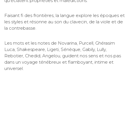
qu’éclatent prophéties et malédictions.
Faisant fi des frontières, la langue explore les époques et
les styles et résonne au son du clavecin, de la viole et de
la contrebasse.
Les mots et les notes de Novarina, Purcell, Ghérasim
Luca, Shakespeare, Ligeti, Sénèque, Gabily, Lully,
Rebotier, Chedid, Angelou, guident nos sens et nos pas
dans un voyage ténébreux et flamboyant, intime et
universel.
Distribution
Sandra Rebocho-Sepchat, comédienne
Mathilde Barthélémy, soprano
François Bazola, basse
Marie-Amélie Clément, contrebasse et violone